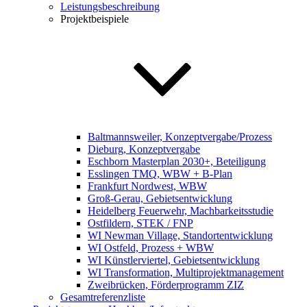
Leistungsbeschreibung
Projektbeispiele
Baltmannsweiler, Konzeptvergabe/Prozess
Dieburg, Konzeptvergabe
Eschborn Masterplan 2030+, Beteiligung
Esslingen TMQ, WBW + B-Plan
Frankfurt Nordwest, WBW
Groß-Gerau, Gebietsentwicklung
Heidelberg Feuerwehr, Machbarkeitsstudie
Ostfildern, STEK / FNP
WI Newman Village, Standortentwicklung
WI Ostfeld, Prozess + WBW
WI Künstlerviertel, Gebietsentwicklung
WI Transformation, Multiprojektmanagement
Zweibrücken, Förderprogramm ZIZ
Gesamtreferenzliste