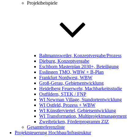
Projektbeispiele
Baltmannsweiler, Konzeptvergabe/Prozess
Dieburg, Konzeptvergabe
Eschborn Masterplan 2030+, Beteiligung
Esslingen TMQ, WBW + B-Plan
Frankfurt Nordwest, WBW
Groß-Gerau, Gebietsentwicklung
Heidelberg Feuerwehr, Machbarkeitsstudie
Ostfildern, STEK / FNP
WI Newman Village, Standortentwicklung
WI Ostfeld, Prozess + WBW
WI Künstlerviertel, Gebietsentwicklung
WI Transformation, Multiprojektmanagement
Zweibrücken, Förderprogramm ZIZ
Gesamtreferenzliste
Projektsteuerung Hochbau/Infrastruktur