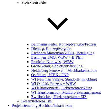
Projektbeispiele
Baltmannsweiler, Konzeptvergabe/Prozess
Dieburg, Konzeptvergabe
Eschborn Masterplan 2030+, Beteiligung
Esslingen TMQ, WBW + B-Plan
Frankfurt Nordwest, WBW
Groß-Gerau, Gebietsentwicklung
Heidelberg Feuerwehr, Machbarkeitsstudie
Ostfildern, STEK / FNP
WI Newman Village, Standortentwicklung
WI Ostfeld, Prozess + WBW
WI Künstlerviertel, Gebietsentwicklung
WI Transformation, Multiprojektmanagement
Zweibrücken, Förderprogramm ZIZ
Gesamtreferenzliste
Projektsteuerung Hochbau/Infrastruktur